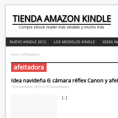
TIENDA AMAZON KINDLE
Compre eBook reader más vendido y mucho más
NUEVO KINDLE 2012
LOS MODELOS KINDLE
IDEAS N
Inicio
» afeitadora
afeitadora
Idea navideña 6: cámara réflex Canon y afei
19 noviembre, 2012 // 0 Comentarios
[...]