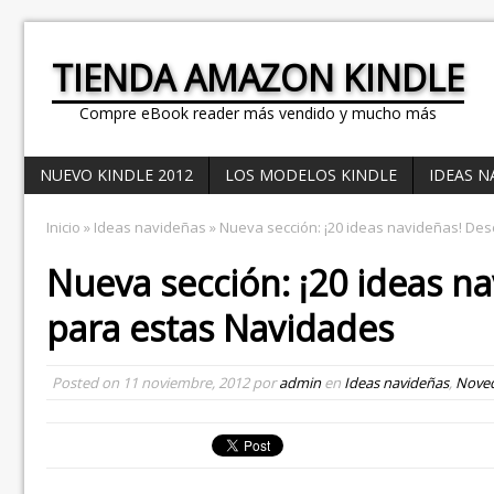
TIENDA AMAZON KINDLE
Compre eBook reader más vendido y mucho más
NUEVO KINDLE 2012
LOS MODELOS KINDLE
IDEAS N
Inicio
»
Ideas navideñas
» Nueva sección: ¡20 ideas navideñas! Des
Nueva sección: ¡20 ideas n
para estas Navidades
Posted on
11 noviembre, 2012
por
admin
en
Ideas navideñas
,
Nove