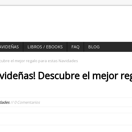
AVIDEÑAS
LIBROS / EBOOKS
FAQ
BLOG
cubre el mejor regalo para estas Navidades
avideñas! Descubre el mejor re
dades
// 0 Comentarios