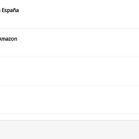
a España
e Amazon