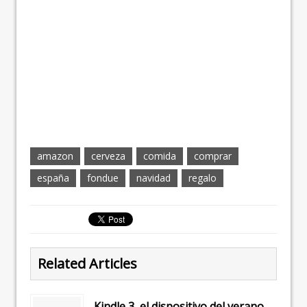
amazon
cerveza
comida
comprar
españa
fondue
navidad
regalo
Related Articles
Kindle 3, el dispositivo del verano