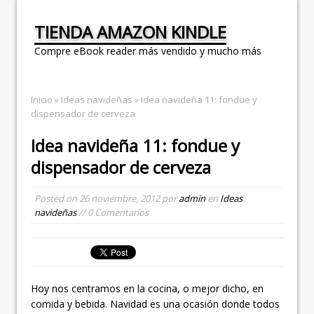
TIENDA AMAZON KINDLE
Compre eBook reader más vendido y mucho más
Inicio
»
Ideas navideñas
» Idea navideña 11: fondue y
dispensador de cerveza
Idea navideña 11: fondue y
dispensador de cerveza
Posted on
26 noviembre, 2012
por
admin
en
Ideas
navideñas
// 0 Comentarios
Hoy nos centramos en la cocina, o mejor dicho, en
comida y bebida. Navidad es una ocasión donde todos